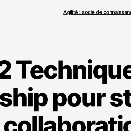
Agilité : socle de connaissa
2 Techniqu
ship pour s
a collaborati