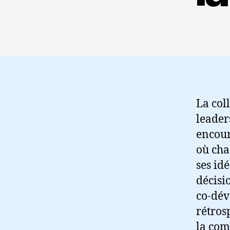
La col
leader
encour
où cha
ses id
décisi
co-dév
rétros
la com