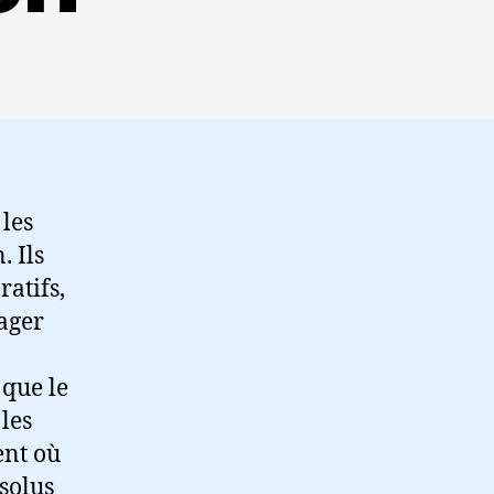
 les
. Ils
ratifs,
ager
 que le
 les
ent où
ésolus