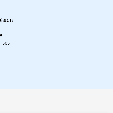
hésion
e
r ses