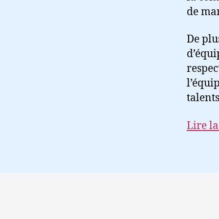
de man
De plu
d’équi
respec
l’équip
talents
Lire la