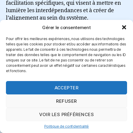
facilitation spécifiques, qui visent à mettre en
lumière les interdépendances et à créer de
l’alignement au sein du système.
Gérer le consentement
Lire la suite
Pour offrir les meilleures expériences, nous utilisons des technologies
telles que les cookies pour stocker et/ou accéder aux informations des
appareils. Le fait de consentir à ces technologies nous permettra de
traiter des données telles que le comportement de navigation ou les ID
uniques sur ce site. Le fait de ne pas consentir ou de retirer son
consentement peut avoir un effet négatif sur certaines caractéristiques
Connexion
et fonctions.
ACCEPTER
REFUSER
© 2026
certifagile.fr beta
Haut
↑
VOIR LES PRÉFÉRENCES
Politique de confidentialité
Politique de confidentialité