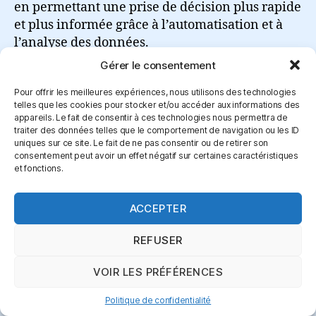
en permettant une prise de décision plus rapide
et plus informée grâce à l’automatisation et à
l’analyse des données.
Gérer le consentement
Lire la suite
Pour offrir les meilleures expériences, nous utilisons des technologies
telles que les cookies pour stocker et/ou accéder aux informations des
appareils. Le fait de consentir à ces technologies nous permettra de
traiter des données telles que le comportement de navigation ou les ID
uniques sur ce site. Le fait de ne pas consentir ou de retirer son
consentement peut avoir un effet négatif sur certaines caractéristiques
Connexion
et fonctions.
ACCEPTER
REFUSER
© 2026
certifagile.fr beta
Haut
↑
VOIR LES PRÉFÉRENCES
Politique de confidentialité
Politique de confidentialité