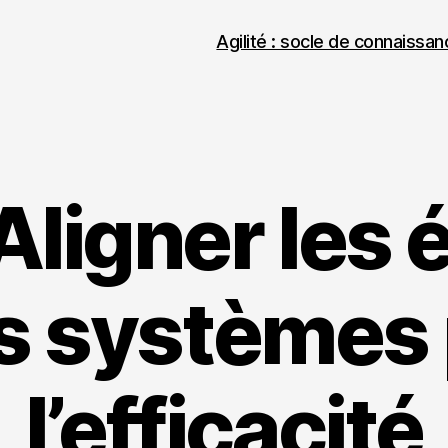
Agilité : socle de connaissa
Aligner les
es systèmes
l’efficacité