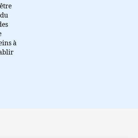
être
 du
des
e
eins à
ablir