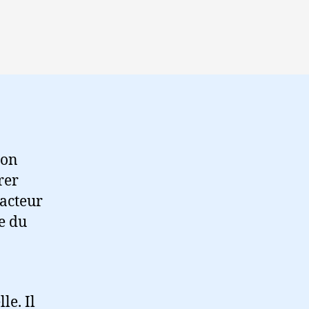
ion
rer
acteur
e du
le. Il