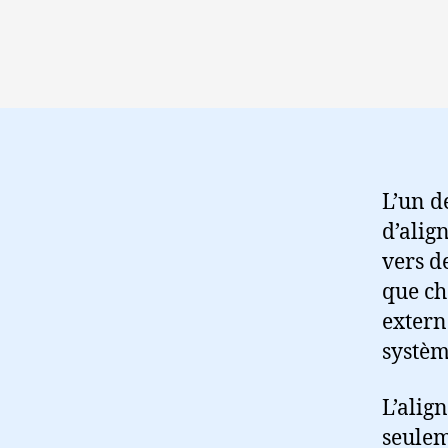
L’un d
d’alig
vers d
que ch
extern
systèm
L’alig
seulem